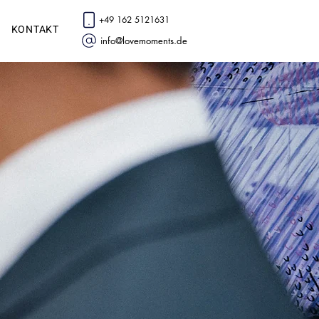
+49 162 5121631
KONTAKT
info@lovemoments.de