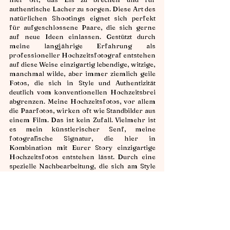
authentische Lacher zu sorgen. Diese Art des
natürlichen Shootings eignet sich perfekt
für aufgeschlossene Paare, die sich gerne
auf neue Ideen einlassen. Gestützt durch
meine langjährige Erfahrung als
professioneller Hochzeitsfotograf entstehen
auf diese Weise einzigartig lebendige, witzige,
manchmal wilde, aber immer ziemlich geile
Fotos, die sich in Style und Authentizität
deutlich vom konventionellen Hochzeitsbrei
abgrenzen. Meine Hochzeitsfotos, vor allem
die Paarfotos, wirken oft wie Standbilder aus
einem Film. Das ist kein Zufall. Vielmehr ist
es mein künstlerischer Senf, meine
fotografische Signatur, die hier in
Kombination mit Eurer Story einzigartige
Hochzeitsfotos entstehen lässt. Durch eine
spezielle Nachbearbeitung, die sich am Style
des analogen Films orientiert, arbeite ich
diesen „cineastischen Look“ noch etwas
klarer heraus.
Tipp:
Der Hochzeitstag selbst ist oft eng getaktet.
Wer sich an diesem lieber auf seine Gäste