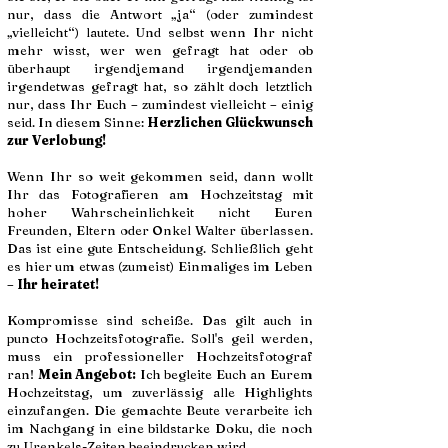
nur, dass die Antwort „ja“ (oder zumindest
„vielleicht“) lautete. Und selbst wenn Ihr nicht
mehr wisst, wer wen gefragt hat oder ob
überhaupt irgendjemand irgendjemanden
irgendetwas gefragt hat, so zählt doch letztlich
nur, dass Ihr Euch – zumindest vielleicht – einig
seid. In diesem Sinne:
Herzlichen Glückwunsch
zur Verlobung!
Wenn Ihr so weit gekommen seid, dann wollt
Ihr das Fotografieren am Hochzeitstag mit
hoher Wahrscheinlichkeit nicht Euren
Freunden, Eltern oder
Onkel Walter
überlassen.
Das ist eine gute Entscheidung. Schließlich geht
es hier um etwas (zumeist) Einmaliges im Leben
–
Ihr heiratet!
Kompromisse sind scheiße. Das gilt auch in
puncto Hochzeitsfotografie. Soll's geil werden,
muss ein professioneller Hochzeitsfotograf
ran!
Mein Angebot:
Ich begleite Euch an Eurem
Hochzeitstag, um zuverlässig alle Highlights
einzufangen. Die gemachte Beute verarbeite ich
im Nachgang in eine bildstarke Doku, die noch
zu Urenkels-Zeiten beeindrucken wird.