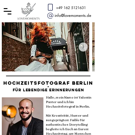
+49 162 5121631
info@lovemoments.de
Hochzeitsfotograf Berlin
-
für lebendige Erinnerungen
Hallo, mein Name ist Valentin
Paster und ich bin
Hochzeitsfotograf in Berlin.
Mit Kreativität, Humor und
ausgeprägtem Faible für
authentisches Storytelling
begleite ich Euch an Eurem
Hochzeitstag, um Menschen