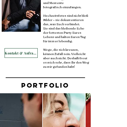
und Momente
fotografisch einzufangen.
Hochzeitsfotos sind nicht bloß
Bilder – sie dokumentieren
das, was Euch verbindet.
Sie sind das bleibende Echo
der fettesten Party Eures
Lebens und halten Euren Tag
für immer lebendig.
Wege, die sich kreuzen,
Kontakt & Anfrage
können Zufall sein. Vielleicht
aber auch nicht. Deshalb freut
es mich sehr, dass Ihr den Weg
zu mir gefunden habt!
Portfolio